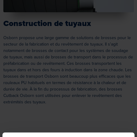
Construction de tuyaux
Osborn propose une large gamme de solutions de brosses pour le
secteur de la fabrication et du revêtement de tuyaux. Il s'agit
notamment de brosses de contact pour les systèmes de soudage
de tuyaux, mais aussi de brosses de transport dans le processus de
préfabrication ou de revêtement. Ces brosses transportent les
tuyaux dans et hors des fours à induction dans la zone chaude. Les
brosses de transport Osborn sont beaucoup plus efficaces que les
rouleaux PU habituels en termes de résistance à la chaleur et de
durée de vie. À la fin du processus de fabrication, des brosses
Cutback Osborn sont utilisées pour enlever le revêtement des
extrémités des tuyaux.