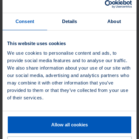
Consent
Details
About
This website uses cookies
We use cookies to personalise content and ads, to
provide social media features and to analyse our traffic.
Raclage de pipeline
We also share information about your use of our site with
our social media, advertising and analytics partners who
Les brosses Osborn sont utilisées pour les travaux de maintenance
may combine it with other information that you’ve
et d'entretien des canalisations. Elles permettent d'éliminer paraffine
provided to them or that they’ve collected from your use
et les autres résidus dans les canalisations en fonctionnement. Les
of their services.
brosses sont utilisées sur les racleurs qui sont envoyés dans les
canalisations. Des brosses sont également utilisées lors des
inspections MFL pour détecter les dommages du pipeline.
Allow all cookies