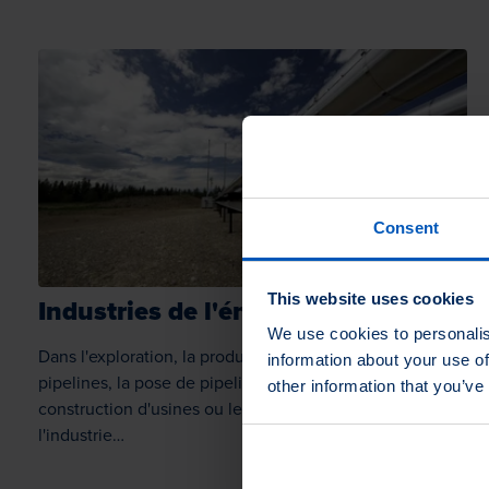
Consent
This website uses cookies
Industries de l'énergie
We use cookies to personalis
Dans l'exploration, la production, la fabrication de
information about your use of
pipelines, la pose de pipelines (on et offshore), la
other information that you’ve
construction d'usines ou le raclage, nos clients de
l'industrie…