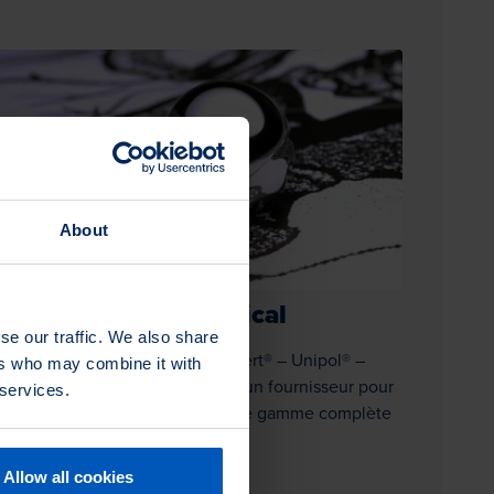
About
lissage dans le médical
se our traffic. We also share
rn, à travers les marques : Lippert® – Unipol® –
ers who may combine it with
gsol® – Canning® – Rotifix®, est un fournisseur pour
 services.
ndustrie médicale bien connu. Une gamme complète
produits…
Allow all cookies