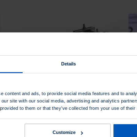
Details
Polissage industriel
Po
e content and ads, to provide social media features and to analy
L'automatisation et les technologies nouvelles ont
Osbo
 our site with our social media, advertising and analytics partn
déferlé et le traitement de surface moderne a largement
Lan
 provided to them or that they’ve collected from your use of their
recourt aux machines de haute technologie et à la
l’i
commande numérique…
de 
Customize