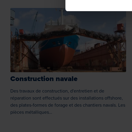
Construction navale
Des travaux de construction, d'entretien et de
réparation sont effectués sur des installations offshore,
des plates-formes de forage et des chantiers navals. Les
pièces métalliques…