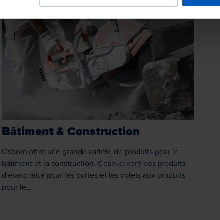
Bâtiment & Construction
Osborn offre une grande variété de produits pour le
bâtiment et la construction. Ceux-ci vont des produits
d'étanchéité pour les portes et les volets aux produits
pour le…