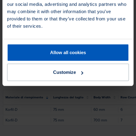
our social media, advertising and analytics partners who
may combine it with other information that you’ve
provided to them or that they’ve collected from your use
of their services.
Allow all cookies
Questo prodotto non è disponibile in Nord America.
Puoi
comunque richiedere il prodotto e ti troveremo un
Customize
equivalente appropriato.
Materiale di riempimento
Lunghezza del taglio
Body Width
Row Coun
Korfil-D
75
mm
60
mm
6
Korfil-D
75
mm
700
mm
7