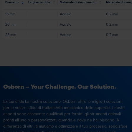
Diametro
Larghezza utile
Materiale di riempimento
Materiale di riem
15
mm
Acciaio
0.2
mm
20
mm
Acciaio
0.2
mm
25
mm
Acciaio
0.2
mm
Osborn – Your Challenge. Our Solution.
La tua sfida La nostra soluzione. Osborn offre le migliori soluzioni
per le vostre sfide di trattamento meccanico delle superfici. I nostri
esperti sono altamente qualificati per fornirti gli strumenti ottimali
pronti all'uso o personalizzati, quando e dove ne hai bisogno. A
differenza di altri, ti aiutiamo a ottimizzare il tuo processo, soddisfare