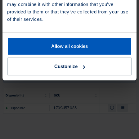
may combine it with other information that you’ve
provided to them or that they’ve collected from your use
of their services.
Allow all cookies
Questo prodotto non è disponibile in Nord America.
Puoi
Customize
comunque richiedere il prodotto e ti troveremo un
equivalente appropriato.
Disponibilità
SKU
●
L709
-
157
085
Disponibile