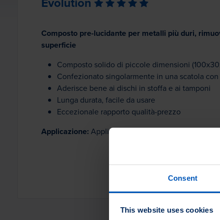
Evolution
Composto pre-lucidante per metalli più duri, rimuove
superficie
Composto solido di piccole dimensioni (100x3
Confezionato singolarmente in una scatola co
Aderisce bene ai dischi in stoffa e ai tamponi
Lunga durata, facile da usare
Eccezionale rapporto qualità-prezzo
Applicazione:
Applicare con tamponi, spazzole o felt
Consent
This website uses cookies