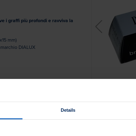
 i graffi più profondi e ravviva la
0x15 mm)
n marchio DIALUX
ri più duri
Details