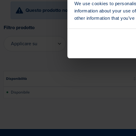
We use cookies to personalis
Questo prodotto non è disponibile in Nord America
information about your use of
other information that you’ve
Filtro prodotto
Applicare su
Applicare su
Disponibilità
●
Disponibile