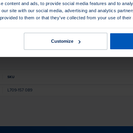
e content and ads, to provide social media features and to analy
.
Puoi comunque richiedere il prodotto e ti troveremo un equival
 our site with our social media, advertising and analytics partn
 provided to them or that they’ve collected from your use of their
Customize
SKU
L709
-
157
089