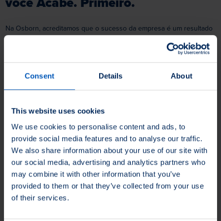
você Acabe. Primeiro.
Na Osborn, acreditamos que o sucesso da empresa é um resultado
direto das pessoas que fazem parte de nossa organização global.
Por mais de 125 anos, a força de todos na Osborn definiu a posição
da empresa como líder global em inovação de produtos, projeto,
construção e atendimento ao cliente.
Consent
Details
About
A Osborn é uma empregadora que proporciona igualdade de
This website uses cookies
oportunidades e todos os candidatos a emprego qualificados são
considerados sem levar em conta raça, cor, religião, sexo,
We use cookies to personalise content and ads, to
nacionalidade, status de deficiência, situação de veterano protegido
provide social media features and to analyse our traffic.
ou qualquer outra característica protegida por lei.
We also share information about your use of our site with
our social media, advertising and analytics partners who
Junte-se à nossa equipe global e faça mais com suas ideias,
habilidades e know-how do que apenas contribuir para os
may combine it with other information that you’ve
resultados.
provided to them or that they’ve collected from your use
of their services.
Nós estamos procurando pessoas motivadas e inovadoras para