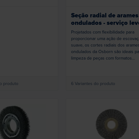
Seção radial de arames
ondulados - serviço lev
Projetados com flexibilidade para
proporcionar uma ação de escova
suave, os cortes radiais dos arame
ondulados da Osborn são ideais pa
limpeza de peças com formatos
irregulares. Nosso desenho exclus
dos arames permite uma limpeza
completa sem o risco de danificar 
do produto
6 Variantes do produto
frágeis. Produto fabricado nos EUA
Loading...
Loading...