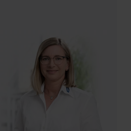
curto
ferrugem e limpeza de soldas. Para uso
com equipamentos
automáticos/semiautomáticos ou
trabalhos tipo mãos livres.