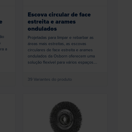
Escova circular de face
e
estreita e arames
ondulados
ção
Projetadas para limpar e rebarbar as
s
áreas mais estreitas, as escovas
ra a
circulares de face estreita e arames
ondulados da Osborn oferecem uma
ivo
solução flexível para vários espaços.
Essas escovas também podem ser
peças
montadas em números múltiplos para
39 Variantes do produto
.
lidar com superfícies mais amplas e
remover tinta ou produzir acabamentos
com visual antigo. Todas as variedades
apresentam o TufWire™, patenteado pela
Osborn, para garantir desempenho
uniforme e vida útil prolongada. Note
Loading...
que todos os orifícios de eixo de
3/8”-5/8” e ½-5/8” são fornecidos com
um adaptador removível.