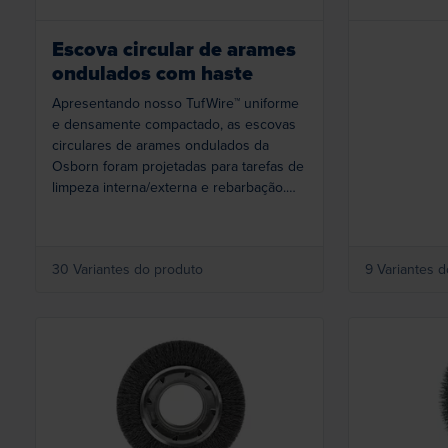
Escova circular de arames
ondulados com haste
Apresentando nosso TufWire™ uniforme
e densamente compactado, as escovas
circulares de arames ondulados da
Osborn foram projetadas para tarefas de
limpeza interna/externa e rebarbação.
Elas vêm de fábrica com hastes de ¼ de
polegada de diâmetro para uso com
esmerilhadeiras ou furadeiras
30 Variantes do produto
9 Variantes 
estacionárias.
Loading...