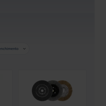
eenchimento
reenchimento
Loading...