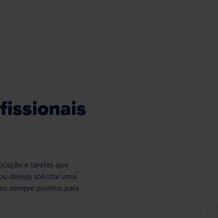
um comprimento de desbaste mais 
para maior rigidez.
fissionais
icação e tarefas que
ou deseja solicitar uma
os sempre prontos para