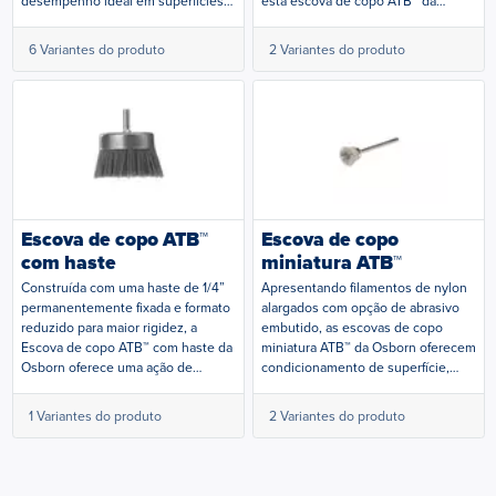
desempenho ideal em superfícies
esta escova de copo ATB™ da
irregulares. Filamentos de nylon de
Osborn é ideal para acabamento e
alta qualidade, preenchidos com
rebarbação de superfícies planas.
6 Variantes do produto
2 Variantes do produto
abrasivo de carbeto de silício, para
As escovas são preenchidas com
aumentar a eficácia e a vida útil da
filamentos impregnados, com a
escova.
escolha de carbeto de silício ou
óxido de alumínio, e são projetadas
para máxima durabilidade.
Loading...
Loading...
Observação: As escovas de 4"
incluem uma amarra de alta
qualidade para máxima rigidez dos
filamentos.
Escova de copo ATB™
Escova de copo
com haste
miniatura ATB™
Construída com uma haste de 1/4”
Apresentando filamentos de nylon
permanentemente fixada e formato
alargados com opção de abrasivo
reduzido para maior rigidez, a
embutido, as escovas de copo
Escova de copo ATB™ com haste da
miniatura ATB™ da Osborn oferecem
Osborn oferece uma ação de
condicionamento de superfície,
escovação agressiva em superfícies
limpeza e polimento excepcionais.
irregulares ou planas. A escova
Os desenhos de escova de copo
1 Variantes do produto
2 Variantes do produto
apresenta filamentos de nylon
proporcionam desempenho
abrasivo premium com acabamento
uniforme em áreas mais amplas.
arredondado para uniformidade
multidirecional. Projetada e testada