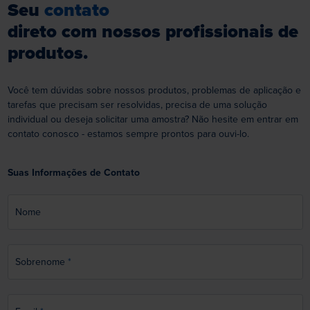
velocidades mais baixas e ainda
Seu
contato
assim proporcionar ações de corte
direto com nossos profissionais de
e coloração nas superfícies das
peças, esse polidor proporcionará
produtos.
um resultado limpo.
Você tem dúvidas sobre nossos produtos, problemas de aplicação e
tarefas que precisam ser resolvidas, precisa de uma solução
individual ou deseja solicitar uma amostra? Não hesite em entrar em
contato conosco - estamos sempre prontos para ouvi-lo.
Suas Informações de Contato
Nome
Sobrenome