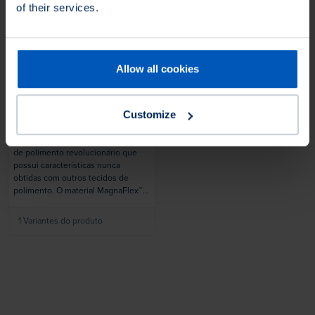
of their services.
Loading...
Allow all cookies
Polidor não costurado
Magnaflex™ com
Customize
passagem de ar
A Osborn desenvolveu um material
de polimento revolucionário que
possui características nunca
obtidas com outros tecidos de
polimento. O material MagnaFlex™ é
adequado principalmente para o
polimento do tipo cogumelo de
1 Variantes do produto
metais não ferrosos sem bordas
afiadas. Esse tecido oferece
flexibilidade e pode ser dobrado em
peças com contornos profundos,
proporcionando contato para criar
um acabamento de alta coloração.
Projetado para funcionar em