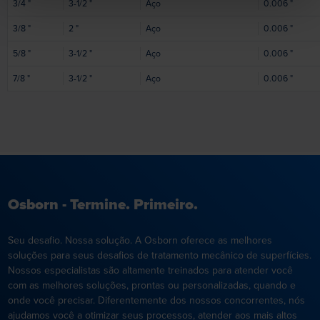
3/4
"
3-1/2
"
Aço
0.006
"
3/8
"
2
"
Aço
0.006
"
5/8
"
3-1/2
"
Aço
0.006
"
7/8
"
3-1/2
"
Aço
0.006
"
Osborn - Termine. Primeiro.
Seu desafio. Nossa solução. A Osborn oferece as melhores
soluções para seus desafios de tratamento mecânico de superfícies.
Nossos especialistas são altamente treinados para atender você
com as melhores soluções, prontas ou personalizadas, quando e
onde você precisar. Diferentemente dos nossos concorrentes, nós
ajudamos você a otimizar seus processos, atender aos mais altos