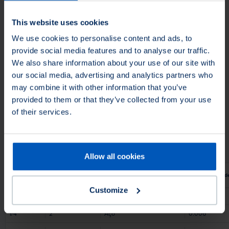
This website uses cookies
We use cookies to personalise content and ads, to
provide social media features and to analyse our traffic.
We also share information about your use of our site with
Filtrar produtos
our social media, advertising and analytics partners who
may combine it with other information that you’ve
Aplicação
provided to them or that they’ve collected from your use
Aplicação
of their services.
Aplicar Em
Aplicar Em
Allow all cookies
Diâmetro
Largura da face
Material de preenchimento
Ø do material d
Customize
1/2
"
2
"
Aço
0.006
"
1/4
"
2
"
Aço
0.006
"