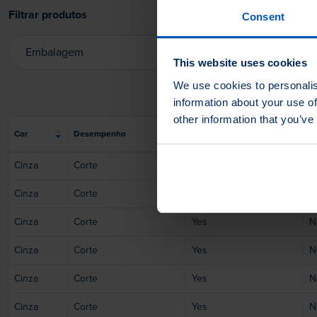
Filtrar produtos
Consent
Embalagem
This website uses cookies
Embalagem
We use cookies to personalis
information about your use of
other information that you’ve
Cor
Desempenho
Livre de sílica
S
Cinza
Corte
Yes
N
Cinza
Corte
Yes
N
Cinza
Corte
Yes
N
Cinza
Corte
Yes
N
Cinza
Corte
Yes
N
Cinza
Corte
Yes
N