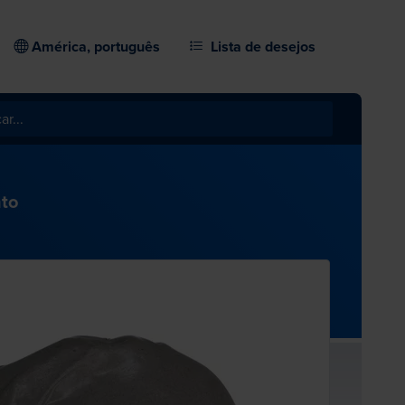
América, português
Lista de desejos
nto