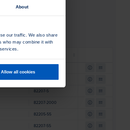
About
se our traffic. We also share
ers who may combine it with
 services.
SKU
82205-55NL
Allow all cookies
82203-55NL
82207-5
82207-2000
82205-55
82207-55