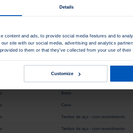
Details
e content and ads, to provide social media features and to analy
 our site with our social media, advertising and analytics partn
 provided to them or that they’ve collected from your use of their
em gordura animal
Embalagem
o
Tambor de aço - sem revestimento
Customize
o
Tambor de aço - sem revestimento
o
Balde
o
Caixa
o
Tambor de aço - com revestimento
o
Tambor de aço - com revestimento