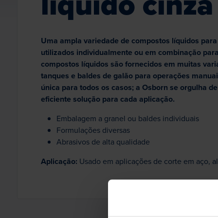
líquido cinza
Uma ampla variedade de compostos líquidos para
utilizados individualmente ou em combinação para
compostos líquidos são fornecidos em muitas vari
tanques e baldes de galão para operações manuai
única para todos os casos; a Osborn se orgulha d
eficiente solução para cada aplicação.
Embalagem a granel ou baldes individuais
Formulações diversas
Abrasivos de alta qualidade
Aplicação:
Usado em aplicações de corte em aço, alu