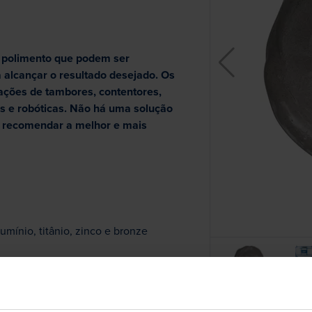
 polimento que podem ser
 alcançar o resultado desejado. Os
ações de tambores, contentores,
s e robóticas. Não há uma solução
e recomendar a melhor e mais
mínio, titânio, zinco e bronze