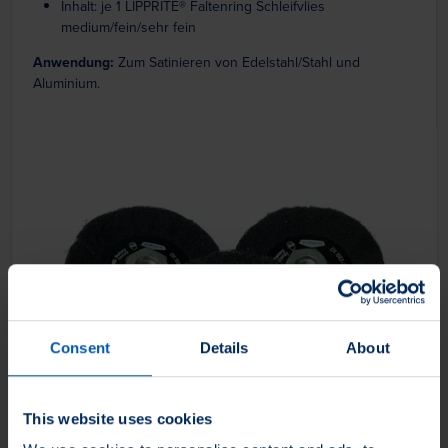
Inhalt: je 1 LIPPRITE® Faltenring Schleifvlies
medium/fein/sehr fein
Anwendung:
Zum Satinieren von Edelstahl/Stahl und
Aluminium.
Consent
Details
About
This website uses cookies