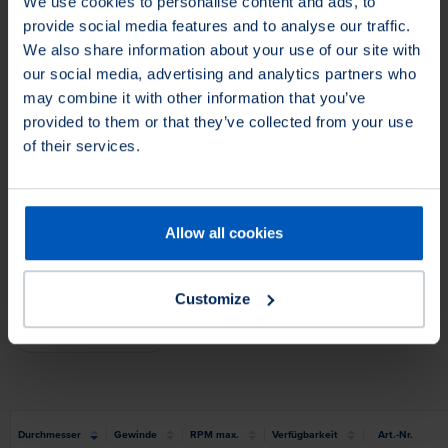
We use cookies to personalise content and ads, to
provide social media features and to analyse our traffic.
We also share information about your use of our site with
our social media, advertising and analytics partners who
may combine it with other information that you’ve
provided to them or that they’ve collected from your use
of their services.
This product is not available in North America.
You can
still request the product and we will find you an
appropriate equivalent.
Allow all cookies
Produkte filtern
Customize
Anwendung auf
Anwendung auf
Durchmesser
Gewinde
RPM max.
Verfügbarkeit
Art.-Nr.