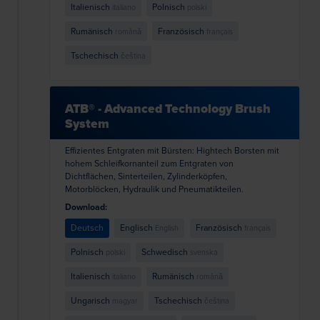
Italienisch
Polnisch
italiano
polski
Rumänisch
Französisch
română
français
Tschechisch
čeština
ATB® - Advanced Technology Brush
System
Effizientes Entgraten mit Bürsten: Hightech Borsten mit
hohem Schleifkornanteil zum Entgraten von
Dichtflächen, Sinterteilen, Zylinderköpfen,
Motorblöcken, Hydraulik und Pneumatikteilen.
Download:
Deutsch
Englisch
Französisch
English
français
Polnisch
Schwedisch
polski
svenska
Italienisch
Rumänisch
italiano
română
Ungarisch
Tschechisch
magyar
čeština