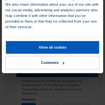
We also share information about your use of our site with
Tragrollen und
our social media, advertising and analytics partners who
Schwerlastrollenführungen
may combine it with other information that you’ve
provided to them or that they’ve collected from your use
Osborn Load Runners® werden aus sorgfältig
of their services.
hergestellten Außenringen/Laufflächen und
Präzisionslagern unter Einhaltung enger Toleranzen auf
Wellen gepasst. Lauffläche, Welle und Lager sind zu
geschlossenen, hochtechnischen Einheiten
Download:
zusammengefasst. Verwendung finden die Tragrollen in
Allow all cookies
vielen Produktionsprozessen, wo es um das Handling
Deutsch
Englisch
Französisch
English
français
von schwerer Lasten unter teilweise extremen
Bedingungen (Hitze, Kälte, Feuchtigkeit, Staub, etc.)
geht.
Customize
Gestanzte Bürsten
Gestanzte Bürsten in vielen Abmessungen und
Konfigurationen, z.B. zum Reinigen, Entgraten,
Transportieren, Sortieren, Waschen, Führen und
Strukturieren.
Download: