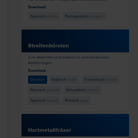
Download:
Spanisch
Portugiesisch
español
português
Streifenbürsten
Zum Abdichten und Isolieren in verschiedensten
Ausführungen.
Download:
Deutsch
Englisch
Französisch
English
français
Russisch
Schwedisch
русский
svenska
Spanisch
Polnisch
español
polski
Hartmetallfräser