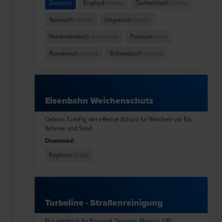
Deutsch
Englisch
Tschechisch
English
čeština
Spanisch
Ungarisch
español
magyar
Niederländisch
Polnisch
Nederlands
polski
Rumänisch
Schwedisch
română
svenska
Eisenbahn Weichenschutz
Osborn TurbFly, der effetive Schutz für Weichen vor Eis,
Schnee und Sand.
Download:
Englisch
English
Turboline - Straßenreinigung
Nur erhätlich für Portugal, Spanien, Mexico, UK!