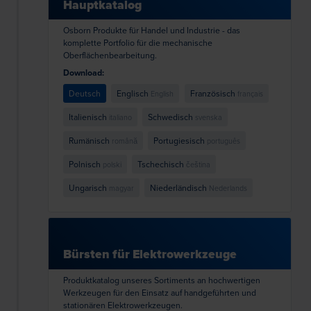
Hauptkatalog
Osborn Produkte für Handel und Industrie - das
komplette Portfolio für die mechanische
Oberflächenbearbeitung.
Download:
Deutsch
Englisch
Französisch
English
français
Italienisch
Schwedisch
italiano
svenska
Rumänisch
Portugiesisch
română
português
Polnisch
Tschechisch
polski
čeština
Ungarisch
Niederländisch
magyar
Nederlands
Bürsten für Elektrowerkzeuge
Produktkatalog unseres Sortiments an hochwertigen
Werkzeugen für den Einsatz auf handgeführten und
stationären Elektrowerkzeugen.