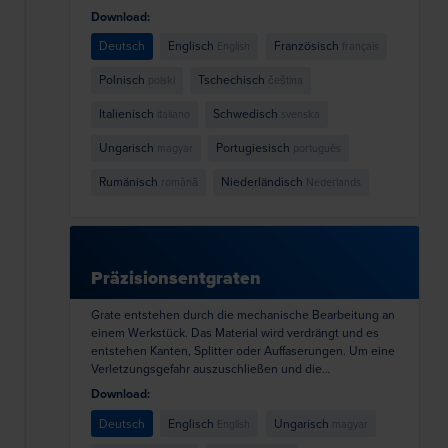
Download:
Deutsch
Englisch
Französisch
English
français
Polnisch
Tschechisch
polski
čeština
Italienisch
Schwedisch
italiano
svenska
Ungarisch
Portugiesisch
magyar
português
Rumänisch
Niederländisch
română
Nederlands
Präzisionsentgraten
Grate entstehen durch die mechanische Bearbeitung an
einem Werkstück. Das Material wird verdrängt und es
entstehen Kanten, Splitter oder Auffaserungen. Um eine
Verletzungsgefahr auszuschließen und die
Passgenauigkeit des Werkstücks zu gewährleisten,
Download:
müssen Grate entfernt werden.
Deutsch
Englisch
Ungarisch
English
magyar