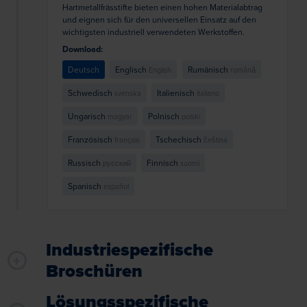
Hartmetallfrässtifte bieten einen hohen Materialabtrag
und eignen sich für den universellen Einsatz auf den
wichtigsten industriell verwendeten Werkstoffen.
Download:
Deutsch
Englisch
Rumänisch
English
română
Schwedisch
Italienisch
svenska
italiano
Ungarisch
Polnisch
magyar
polski
Französisch
Tschechisch
français
čeština
Russisch
Finnisch
русский
suomi
Spanisch
español
Industriespezifische
Broschüren
Lösungsspezifische