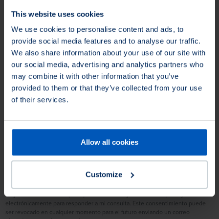
Teléfono
This website uses cookies
We use cookies to personalise content and ads, to
Compañía
provide social media features and to analyse our traffic.
We also share information about your use of our site with
our social media, advertising and analytics partners who
Área
may combine it with other information that you’ve
provided to them or that they’ve collected from your use
Tu Mensaje
of their services.
¿Cómo podemos ayudar?
Allow all cookies
Customize
He tomado nota de la política de privacidad
Doy mi consentimiento para que mis detalles y datos se recopilen y almacenen
electrónicamente para responder a mi consulta. Este consentimiento puede
ser revocado en cualquier momento para el futuro enviando un correo