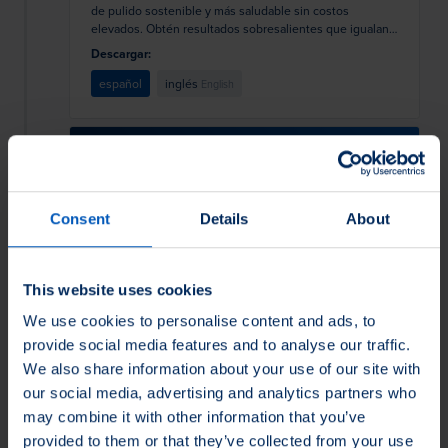
de pulido sostenible y más saludable sin costos
elevados. Obtén resultados sobresalientes que igualan
o superan el rendimiento de las pastas abrasivaos
Descargar:
tradicionales sin los riesgos asociados a la exposición al
polvo de sílice.
español
inglés
English
Rodillos de Aguja
El equipo de Load Runners® de Osborn ha construido
Consent
Details
About
una reputación en la ingeniería de soluciones
personalizadas de la más alta calidad para las
aplicaciones de movimiento lineal más extremas y de
ingeniería arquitectónica. Hemos llevado esa dedicación
This website uses cookies
Descargar:
y experiencia al mercado de seguidores de leva,
We use cookies to personalise content and ads, to
introduciendo una gama completa de rodamientos de
inglés
English
rodillos de aguja para satisfacer las necesidades de la
provide social media features and to analyse our traffic.
industria.
We also share information about your use of our site with
our social media, advertising and analytics partners who
Sealeze Brush Catalog
may combine it with other information that you’ve
provided to them or that they’ve collected from your use