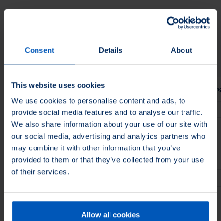
Filtrar productos
Aplicacion
Aplicar en
Aplicacion
Aplicar en
Consent
Details
About
This website uses cookies
Ancho de cara
Material de relleno
Longitud de corte
Material de man
We use cookies to personalise content and ads, to
1
″
Cerda
1-1/2
″
Madera
provide social media features and to analyse our traffic.
We also share information about your use of our site with
1
″
Cerda
1-1/2
″
Plastico
our social media, advertising and analytics partners who
1
″
Filamento plastico
1-3/4
″
Madera
may combine it with other information that you’ve
provided to them or that they’ve collected from your use
1-1/2
″
Tampico
1-7/8
″
Madera
of their services.
1-1/2
″
Cerda
1-1/2
″
Plastico
1-1/2
″
Cerda
1-1/2
″
Madera
1/2
″
Cerda
1-1/2
″
Madera
Allow all cookies