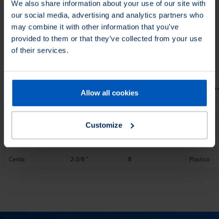
We also share information about your use of our site with
Filtrar productos
our social media, advertising and analytics partners who
may combine it with other information that you’ve
Aplicacion
Aplicar en
provided to them or that they’ve collected from your use
Aplicacion
Aplicar en
of their services.
Material de relleno
Longitud de corte
Numero del cepillo
Material de
Allow all cookies
Cerda
2-5/8
″
10
Plastico
Customize
Cerda
2-1/8
″
6
Plastico
Cerda
1-7/8
″
4
Plastico
Cerda
2-3/8
″
8
Plastico