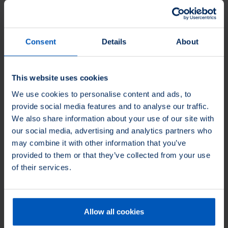
Consent
Details
About
Certifiering enligt ISO 14001:2018
Vi tar även ansvar inom miljöledning: vårt miljöledningssystem
This website uses cookies
uppfyller kraven i DIN EN ISO 14001:2015 och granskas
regelbundet av oberoende certifieringsorgan.
We use cookies to personalise content and ads, to
provide social media features and to analyse our traffic.
Nedan hittar du certifikaten för de granskade dotterbolagen.
We also share information about your use of our site with
our social media, advertising and analytics partners who
Sverige,
Tyskland,
Tyskland,
English
English
Deutsch
may combine it with other information that you’ve
provided to them or that they’ve collected from your use
of their services.
Kvalitets- och miljöpolicy
Allow all cookies