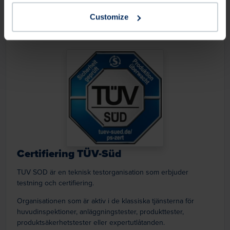
Sverige,
Storbritannien,
svenska
English
Customize
Certifiering TÜV-Süd
TUV SOD är en teknisk testorganisation som erbjuder
testning och certifiering.
Organisationen som är aktiv i de klassiska tjänsterna för
huvudinspektioner, anläggningstester, produkttester,
produktsäkerhetstester eller expertutlåtanden.