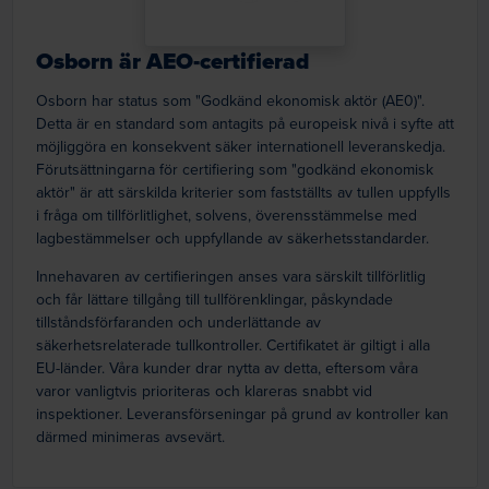
Osborn är AEO-certifierad
Osborn har status som "Godkänd ekonomisk aktör (AE0)".
Detta är en standard som antagits på europeisk nivå i syfte att
möjliggöra en konsekvent säker internationell leveranskedja.
Förutsättningarna för certifiering som "godkänd ekonomisk
aktör" är att särskilda kriterier som fastställts av tullen uppfylls
i fråga om tillförlitlighet, solvens, överensstämmelse med
lagbestämmelser och uppfyllande av säkerhetsstandarder.
Innehavaren av certifieringen anses vara särskilt tillförlitlig
och får lättare tillgång till tullförenklingar, påskyndade
tillståndsförfaranden och underlättande av
säkerhetsrelaterade tullkontroller. Certifikatet är giltigt i alla
EU-länder. Våra kunder drar nytta av detta, eftersom våra
varor vanligtvis prioriteras och klareras snabbt vid
inspektioner. Leveransförseningar på grund av kontroller kan
därmed minimeras avsevärt.